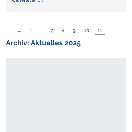
Weiterlesen...
←
1
…
7
8
9
10
11
Archiv: Aktuelles 2025