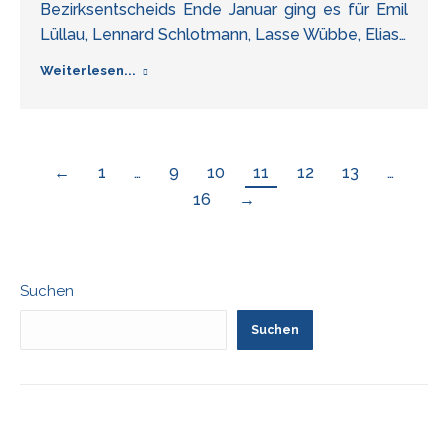
Bezirksentscheids Ende Januar ging es für Emil
Lüllau, Lennard Schlotmann, Lasse Wübbe, Elias…
Weiterlesen...
←
1
…
9
10
11
12
13
…
16
→
Suchen
Suchen