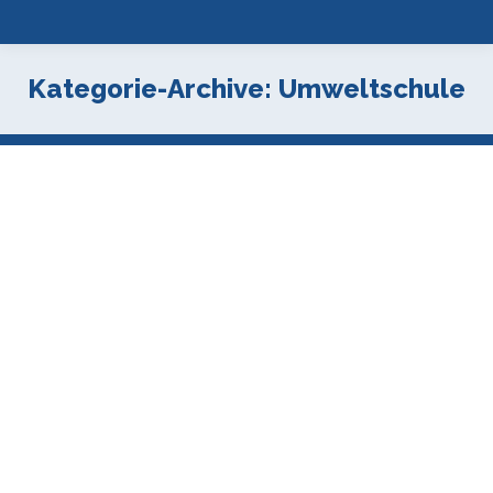
Kategorie-Archive:
Umweltschule
Workshop-Angebote für Jg.5/6
Aktuell_2026
,
Dreh-Ab
,
Umweltschule
Von
Jan Müller
13.01.2026
Workshops_2026_Aushang_5_6