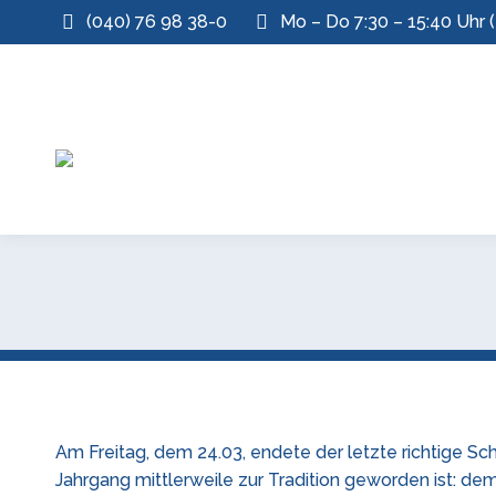
(040) 76 98 38-0
Mo – Do 7:30 – 15:40 Uhr (
Am Freitag, dem 24.03, endete der letzte richtige Sc
Jahrgang mittlerweile zur Tradition geworden ist: d