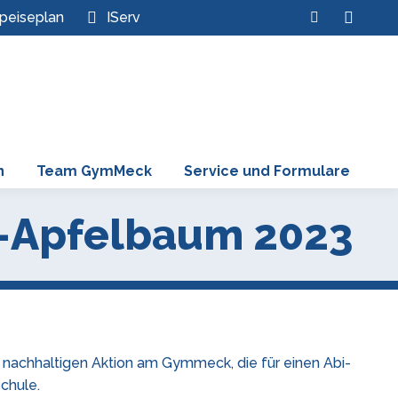
Search:
peiseplan
IServ
Instagram
page
opens
in
new
window
n
Team GymMeck
Service und Formulare
-Apfelbaum 2023
, nachhaltigen Aktion am Gymmeck, die für einen Abi-
chule.