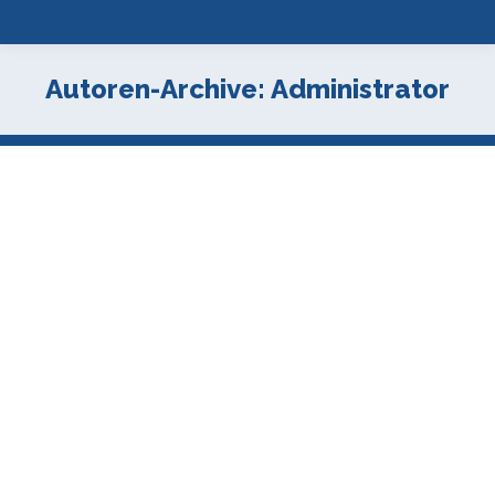
Autoren-Archive:
Administrator
Austausch mit Valencia
Spanisch
Von
Administrator
21.11.2022
Seit 2016 gibt es am Gymnasium Meckelfeld
ein erfolgreiches Austauschprogramm,
zunächst mit Zaragoza und seit 2022 mit
unserer neuen Partnerschule, dem IES Districte
Marítim in Valencia. Aus vielerlei Gründen
freuen wir uns über diese neue Partnerschaft: