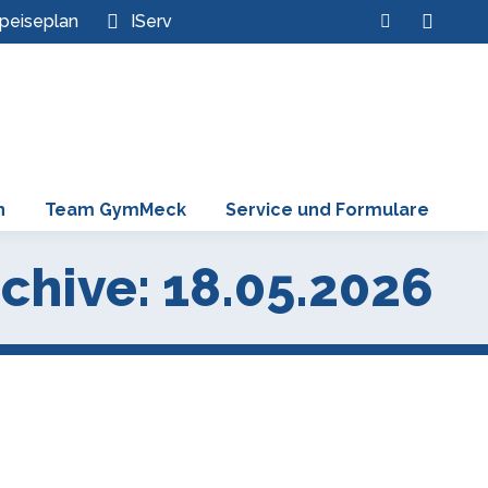
Search:
peiseplan
IServ
Instagram
page
opens
in
new
window
n
Team GymMeck
Service und Formulare
chive:
18.05.2026