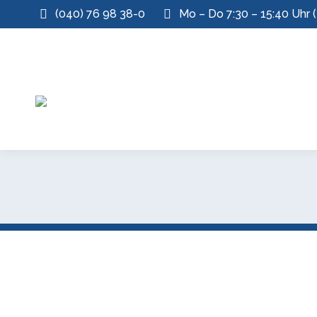
(040) 76 98 38-0
Mo – Do 7:30 – 15:40 Uhr (
Theater AG