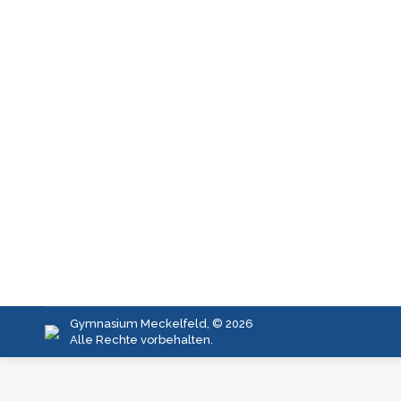
Lange Nacht der Mathematik 2025
Aktuelles
,
Aktuell_2025
Von
Julia Krüger
30.10.2025
Lange Nacht der Mathematik
Gymnasium Meckelfeld, © 2026
Alle Rechte vorbehalten.