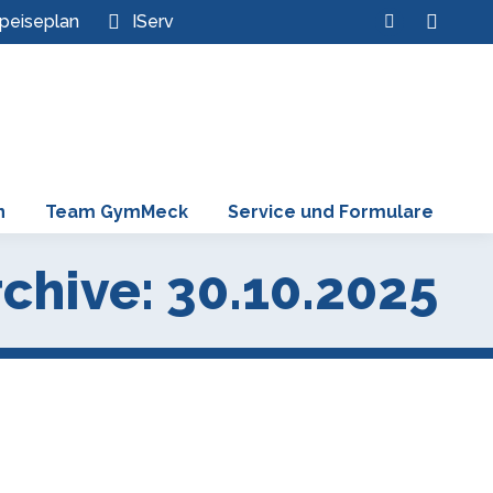
Search:
peiseplan
IServ
Instagram
page
opens
in
new
window
n
Team GymMeck
Service und Formulare
chive:
30.10.2025