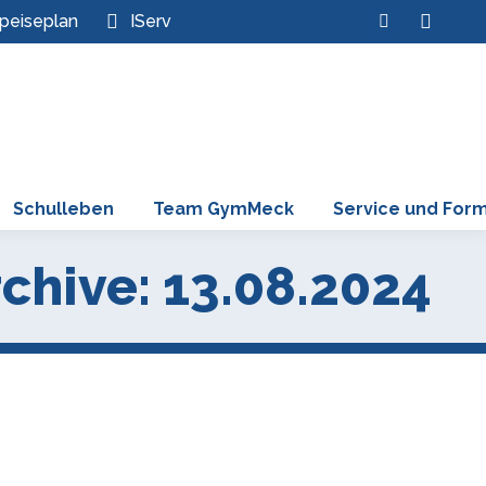
Search:
peiseplan
IServ
Instagram
page
opens
in
new
window
Schulleben
Team GymMeck
Service und For
chive:
13.08.2024