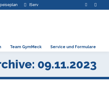
Search:
peiseplan
IServ
Instagram
page
opens
in
new
window
n
Team GymMeck
Service und Formulare
chive:
09.11.2023