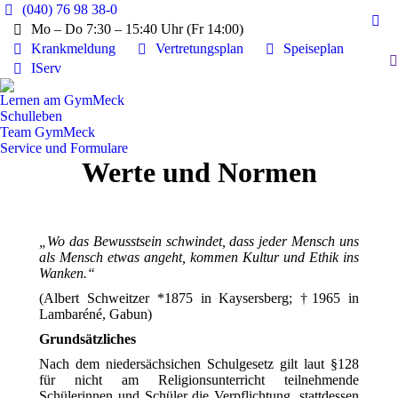
(040) 76 98 38-0
Mo – Do 7:30 – 15:40 Uhr (Fr 14:00)
Ins
Krankmeldung
Vertretungsplan
Speiseplan
pag
S
IServ
ope
in
Lernen am GymMeck
ne
Schulleben
win
Team GymMeck
Service und Formulare
Werte und Normen
„Wo das Bewusstsein schwindet, dass jeder Mensch uns
als Mensch etwas angeht, kommen Kultur und Ethik ins
Wanken.“
(Albert Schweitzer *1875 in Kaysersberg; †1965 in
Lambaréné, Gabun)
Grundsätzliches
Nach dem niedersächsichen Schulgesetz gilt laut §128
für nicht am Religionsunterricht teilnehmende
Schülerinnen und Schüler die Verpflichtung, stattdessen