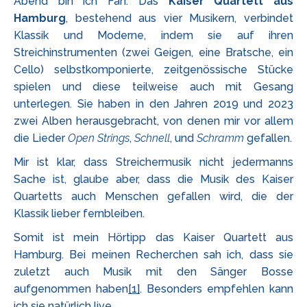
Abend bin ich Fan. Das
Kaiser Quartett aus
Hamburg
, bestehend aus vier Musikern, verbindet
Klassik und Moderne, indem sie auf ihren
Streichinstrumenten (zwei Geigen, eine Bratsche, ein
Cello) selbstkomponierte, zeitgenössische Stücke
spielen und diese teilweise auch mit Gesang
unterlegen. Sie haben in den Jahren 2019 und 2023
zwei Alben herausgebracht, von denen mir vor allem
die Lieder
Open Strings
,
Schnell
, und
Schramm
gefallen.
Mir ist klar, dass Streichermusik nicht jedermanns
Sache ist, glaube aber, dass die Musik des Kaiser
Quartetts auch Menschen gefallen wird, die der
Klassik lieber fernbleiben.
Somit ist mein Hörtipp das Kaiser Quartett aus
Hamburg. Bei meinen Recherchen sah ich, dass sie
zuletzt auch Musik mit den Sänger Bosse
aufgenommen haben
[1]
. Besonders empfehlen kann
ich sie natürlich live.