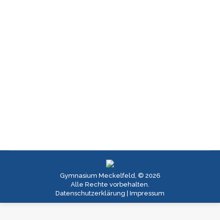
Salvete
Aktuell_2023
,
Latein
Von
Jan Müller
05.10.2023
Salvete, hodie in Colonia Agrippina adventi sunt.
Vos salutamus scholam Meckelfeld! Seid
gegrüßt, heute sind wir in Köln angekommen.
Wir grüßen das Gymnasium Meckelfeld!
Gymnasium Meckelfeld, © 2026
Alle Rechte vorbehalten.
Datenschutzerklärung
|
Impressum