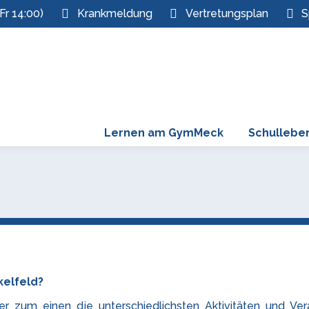
Fr 14:00)
Krankmeldung
Vertretungsplan
S
Lernen am GymMeck
Schullebe
elfeld?
der zum einen die unterschiedlichsten Aktivitäten und V