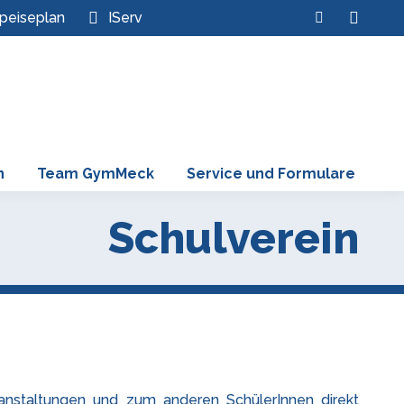
Search:
peiseplan
IServ
Instagram
page
opens
in
new
window
n
Team GymMeck
Service und Formulare
Schulverein
eranstaltungen und zum anderen SchülerInnen direkt