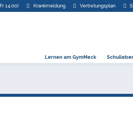
Fr 14:00)
Krankmeldung
Vertretungsplan
S
Lernen am GymMeck
Schullebe