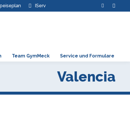
Search:
peiseplan
IServ
Instagram
page
opens
in
new
window
n
Team GymMeck
Service und Formulare
Valencia