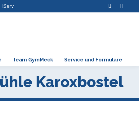
Search:
IServ
Instagram
page
opens
in
new
window
n
Team GymMeck
Service und Formulare
ühle Karoxbostel