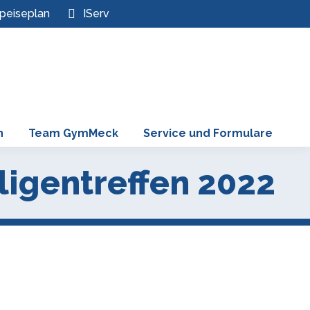
peiseplan
IServ
Search
Instagram
page
opens
in
new
window
n
Team GymMeck
Service und Formulare
igentreffen 2022