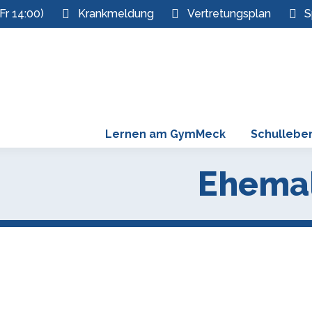
Fr 14:00)
Krankmeldung
Vertretungsplan
S
Lernen am GymMeck
Schullebe
Ehemal