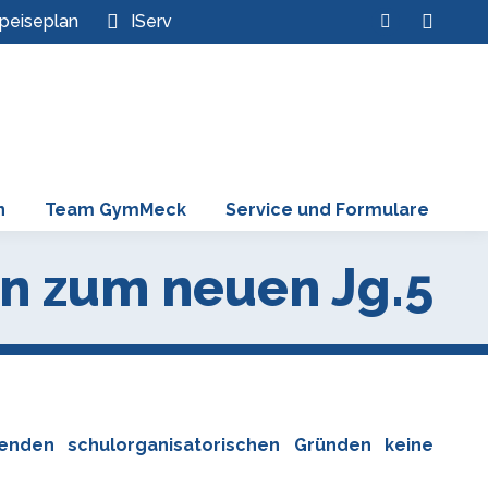
Search:
peiseplan
IServ
Instagram
page
opens
in
new
window
n
Team GymMeck
Service und Formulare
n zum neuen Jg.5
enden schulorganisatorischen Gründen keine