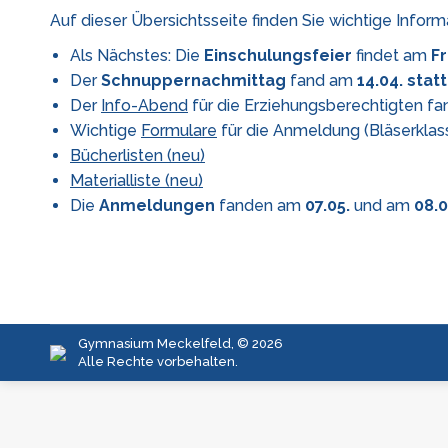
Auf dieser Übersichtsseite finden Sie wichtige Inform
Als Nächstes: Die
Einschulungsfeier
findet am
Fr
Der
Schnuppernachmittag
fand am
14.04. statt
Der
Info-Abend
für die Erziehungsberechtigten f
Wichtige
Formulare
für die Anmeldung (Bläserklas
Bücherlisten (neu)
Materialliste (neu)
Die
Anmeldungen
fanden am
07.05.
und am
08.
Gymnasium Meckelfeld, © 2026
Alle Rechte vorbehalten.