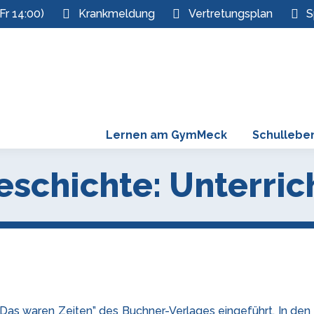
Fr 14:00)
Krankmeldung
Vertretungsplan
S
Lernen am GymMeck
Schullebe
eschichte: Unterri
 “Das waren Zeiten” des Buchner-Verlages eingeführt. In de