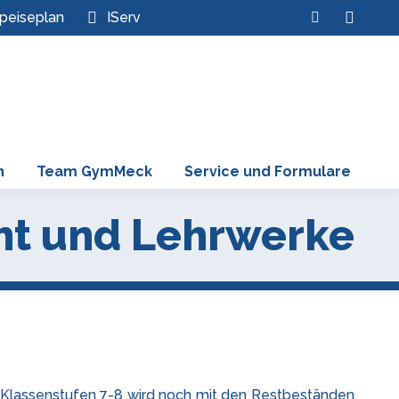
Search:
peiseplan
IServ
Instagram
page
opens
in
new
window
n
Team GymMeck
Service und Formulare
cht und Lehrwerke
n Klassenstufen 7-8 wird noch mit den Restbeständen