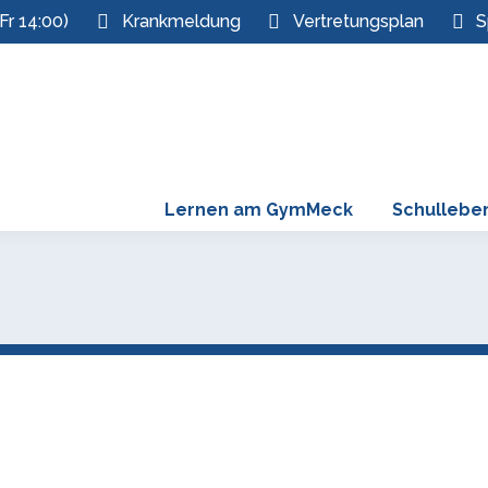
Fr 14:00)
Krankmeldung
Vertretungsplan
S
Lernen am GymMeck
Schullebe