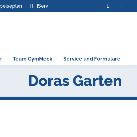
Search:
peiseplan
IServ
Instagram
page
opens
in
new
window
n
Team GymMeck
Service und Formulare
Doras Garten