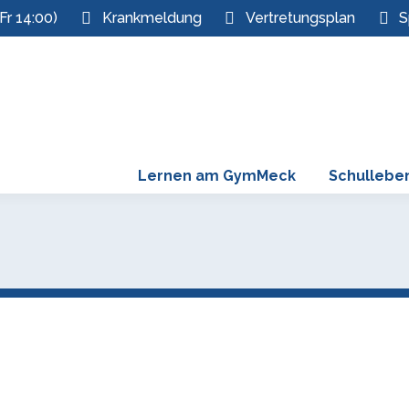
Fr 14:00)
Krankmeldung
Vertretungsplan
S
Lernen am GymMeck
Schullebe