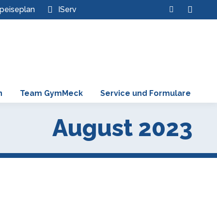
Search:
peiseplan
IServ
Instagram
page
opens
in
new
window
n
Team GymMeck
Service und Formulare
August 2023