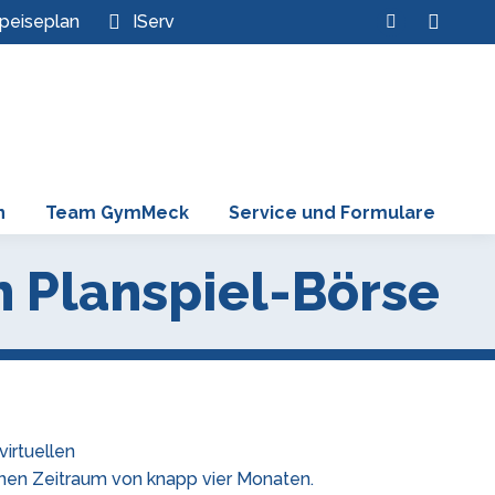
Search:
peiseplan
IServ
Instagram
page
opens
in
new
window
n
Team GymMeck
Service und Formulare
 Planspiel-Börse
irtuellen
inen Zeitraum von knapp vier Monaten.