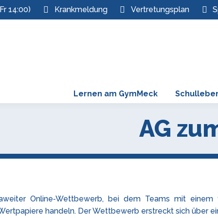
Fr 14:00)
Krankmeldung
Vertretungsplan
S
Lernen am GymMeck
Schullebe
AG zum
opaweiter Online‑Wettbewerb, bei dem Teams mit einem v
 Wertpapiere handeln. Der Wettbewerb erstreckt sich über e