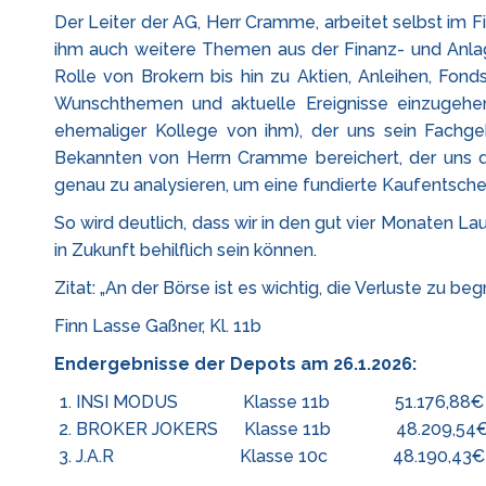
Der Leiter der AG, Herr Cramme, arbeitet selbst im F
ihm auch weitere Themen aus der Finanz- und Anla
Rolle von Brokern bis hin zu Aktien, Anleihen, Fon
Wunschthemen und aktuelle Ereignisse einzugehen.
ehemaliger Kollege von ihm), der uns sein Fachge
Bekannten von Herrn Cramme bereichert, der uns 
genau zu analysieren, um eine fundierte Kaufentsche
So wird deutlich, dass wir in den gut vier Monaten L
in Zukunft behilflich sein können.
Zitat: „An der Börse ist es wichtig, die Verluste zu b
Finn Lasse Gaßner, Kl. 11b
Endergebnisse der Depots am 26.1.2026:
INSI MODUS Klasse 11b 51.176,88€ (Ra
BROKER JOKERS Klasse 11b 48.209,54€ (
J.A.R Klasse 10c 48.190,43€ (Ran