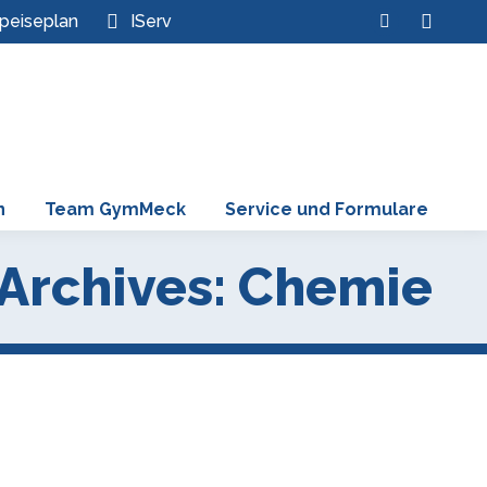
Search:
peiseplan
IServ
Instagram
page
opens
in
new
window
n
Team GymMeck
Service und Formulare
Archives:
Chemie